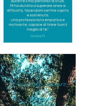
durante il mio percorso di studi.
Mi ha aiutata a superare ansie e
difficoltà, facendomi sentire capita
e sostenuta.
Una professionista empatica e
motivante, capace di tirare fuori il
meglio di te."
Grazia M.
Possiamo inizare
da qui