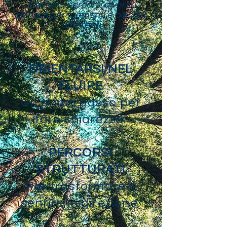
Esistono percorsi diversi,
pensati per momenti e bisogni
differenti
ORIENTARSI NEL
FLUIRE
Un primo passo per
fare chiarezza.
PERCORSI
STRUTTURATI
Per trasformare il
sentire in direzione.