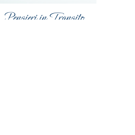
Pensieri in Transito...
Spazio Fluire
17 mar
Tempo di lettura: 2 min
TIRA UNA RIGA E VAI
OLTRE