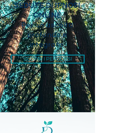
SEDUTE DI IPNOSI
ONLINE
Per un ascolto
profondo e
integrato.
SCOPRI I PERCORSI