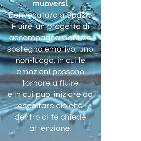
muoversi.
Benvenuta/o a Spazio
Fluire: un progetto di
accompagnamento e
sostegno emotivo,
uno
non-luogo, in cui le
emozioni possono
tornare a fluire
e in cui puoi iniziare ad
ascoltare ciò che
dentro di te chiede
attenzione.